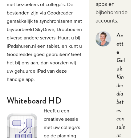
apps en
met bezoekers of collega’s. De
bijbehorende
bestanden zijn via Goodreader
accounts.
gemakkelijk te synchroniseren met
bijvoorbeeld SkyDrive, Dropbox en
An
diverse andere servers. Huurt u bij
ett
iPadshuren.nl een tablet, en kunt u
e
Goodreader goed gebruiken? Geef
Gel
het bij ons aan, dan voorzien wij
uk
uw gehuurde iPad van deze
Kin
handige app.
der
dia
Whiteboard HD
bet
es
Heeft u een
con
creatieve sessie
sule
met uw collega’s
nt
op de planning