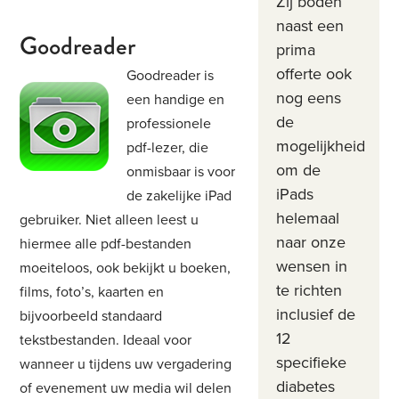
Zij boden
naast een
Goodreader
prima
offerte ook
Goodreader is
nog eens
een handige en
de
professionele
mogelijkheid
pdf-lezer, die
om de
onmisbaar is voor
iPads
de zakelijke iPad
helemaal
gebruiker. Niet alleen leest u
naar onze
hiermee alle pdf-bestanden
wensen in
moeiteloos, ook bekijkt u boeken,
te richten
films, foto’s, kaarten en
inclusief de
bijvoorbeeld standaard
12
tekstbestanden. Ideaal voor
specifieke
wanneer u tijdens uw vergadering
diabetes
of evenement uw media wil delen