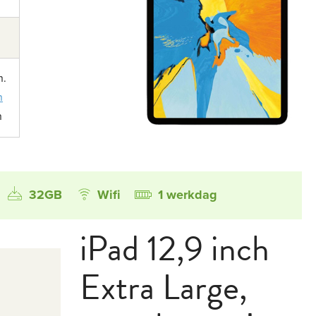
n.
n
n
32GB
Wifi
1 werkdag
iPad 12,9 inch
Extra Large,