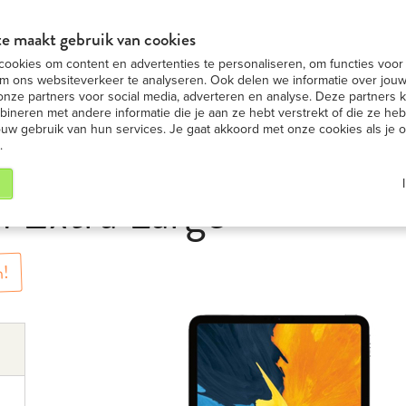
in BE
Nummer 1 in iPad ver
BEKIJK AANBIEDING
e maakt gebruik van cookies
ookies om content en advertenties te personaliseren, om functies voor 
ad huren
iPad modellen
iPad nieuws
Onze S
m ons websiteverkeer te analyseren. Ook delen we informatie over jouw
onze partners voor social media, adverteren en analyse. Deze partners
neren met andere informatie die je aan ze hebt verstrekt of die ze h
ouw gebruik van hun services. Je gaat akkoord met onze cookies als je 
.
h Extra Large
m!