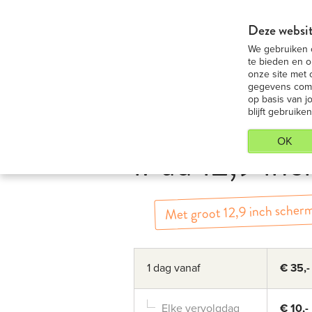
iPad 9,7 Medium huren - Voordeligste 
Deze websit
We gebruiken c
iP
te bieden en o
onze site met 
gegevens combi
op basis van j
blijft gebruiken
OK
iPad 12,9 inc
Met groot 12,9 inch scher
1 dag vanaf
€ 35,-
Elke vervolgdag
€ 10,-