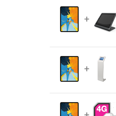
+
+
+