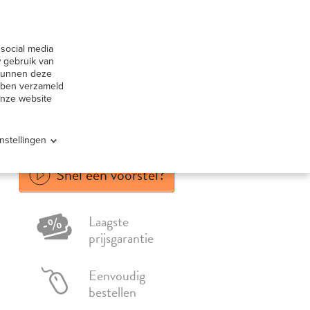
huur België
Contact
social media
Offerte aanvragen
ervice
 gebruik van
 kunnen deze
ebben verzameld
onze website
Instellingen
Snel een voorstel?
Laagste
prijsgarantie
Eenvoudig
bestellen