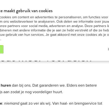
in BE
Nummer 1 in iPad ver
BEKIJK AANBIEDING
e maakt gebruik van cookies
ookies om content en advertenties te personaliseren, om functies voor 
ad huren
iPad modellen
iPad nieuws
Onze S
m ons websiteverkeer te analyseren. Ook delen we informatie over jouw
onze partners voor social media, adverteren en analyse. Deze partners
neren met andere informatie die je aan ze hebt verstrekt of die ze h
ouw gebruik van hun services. Je gaat akkoord met onze cookies als je 
.
iedt meer voordelen
 huren
dan bij ons. Dat garanderen we. Elders een betere
s aan zodat je nog voordeliger huurt.
ce
:
niemand
gaat zo ver als wij. Van haal- en brengservice tot