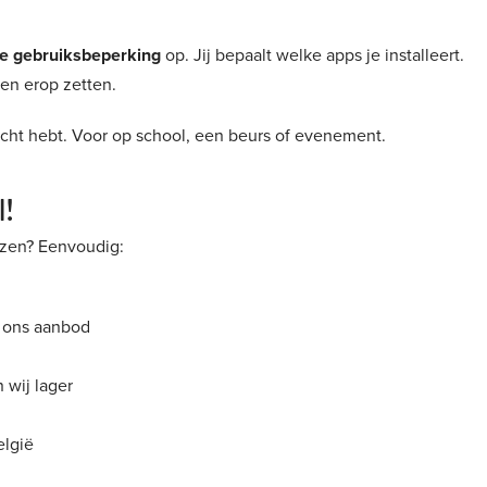
e gebruiksbeperking
op. Jij bepaalt welke apps je installeert.
den erop zetten.
cht hebt. Voor op school, een beurs of evenement.
l!
zen? Eenvoudig:
n ons aanbod
 wij lager
elgië