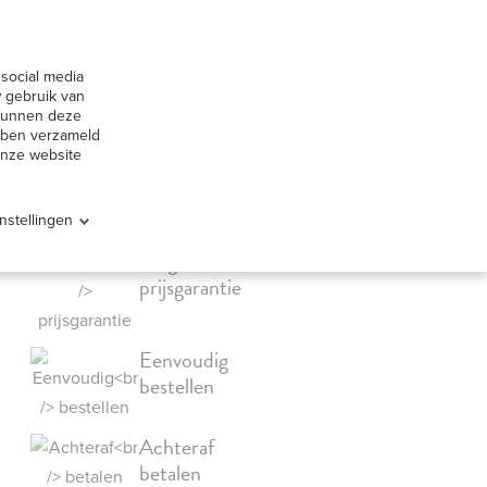
huur België
Contact
social media
Offerte aanvragen
ervice
 gebruik van
 kunnen deze
ebben verzameld
onze website
Instellingen
Laagste
prijsgarantie
Eenvoudig
bestellen
Achteraf
betalen