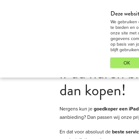
iPad 9,7 Medium huren - Voordeligste 
Deze websit
We gebruiken c
iP
te bieden en o
onze site met 
gegevens combi
op basis van j
blijft gebruiken
OK
iPad huren b
dan kopen!
Nergens kun je
goedkoper een iPad
aanbieding? Dan passen wij onze prij
En dat voor absoluut de
beste servi