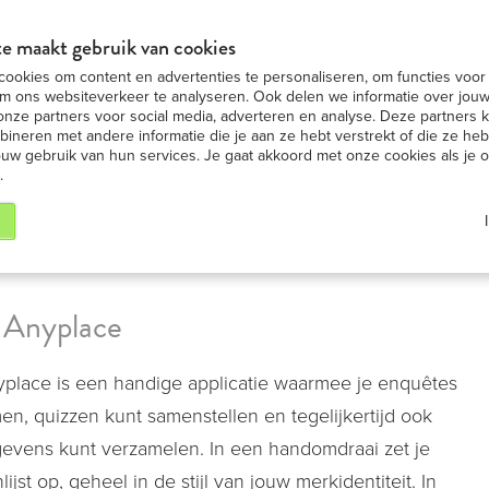
in BE
Nummer 1 in iPad ver
BEKIJK AANBIEDING
e maakt gebruik van cookies
ookies om content en advertenties te personaliseren, om functies voor 
ad huren
iPad modellen
iPad nieuws
Onze S
m ons websiteverkeer te analyseren. Ook delen we informatie over jouw
onze partners voor social media, adverteren en analyse. Deze partners
neren met andere informatie die je aan ze hebt verstrekt of die ze h
ouw gebruik van hun services. Je gaat akkoord met onze cookies als je 
.
 Anyplace
place is een handige applicatie waarmee je enquêtes
en, quizzen kunt samenstellen en tegelijkertijd ook
evens kunt verzamelen. In een handomdraai zet je
ijst op, geheel in de stijl van jouw merkidentiteit. In