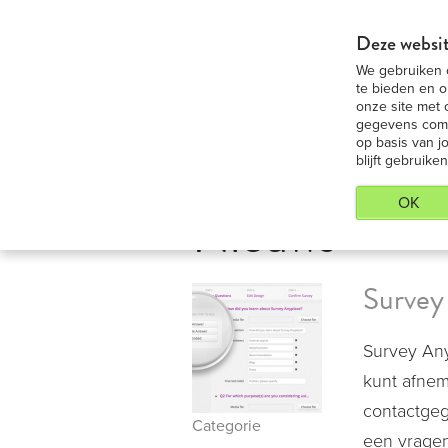
iPad 9,7 Medium huren - Voordeligste 
Deze websit
We gebruiken c
iP
te bieden en o
onze site met 
gegevens combi
op basis van j
blijft gebruiken
OK
Nieuws
Survey
Survey Any
kunt afnem
contactgeg
Categorie
een vragenl