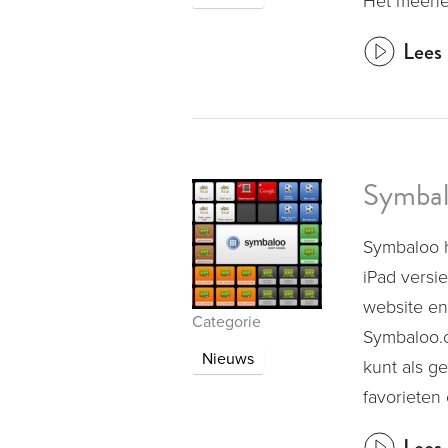
Het meene
Lees 
Symbal
Symbaloo h
iPad versi
website en 
Categorie
Symbaloo.c
Nieuws
kunt als g
favorieten 
Lees 