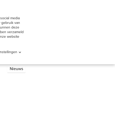
huur België
Contact
social media
Offerte aanvragen
ervice
 gebruik van
 kunnen deze
ebben verzameld
onze website
Instellingen
Categorieeën
Nieuws