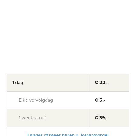
1 dag
€ 22,-
Elke vervolgdag
€ 5,-
1 week vanaf
€ 39,-
Langer of meer huren = jouw voordel