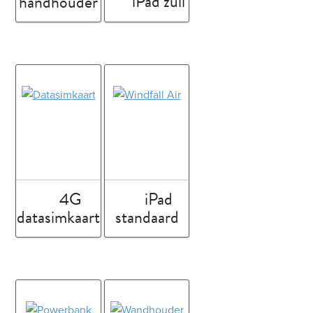
iPad zuil
handhouder
4G
iPad
datasimkaart
standaard