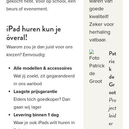
waren van
gekocht hebt. Voor op school, een
goede
beurs of evenement.
kwaliteit!
Zeker voor
iPad huren kun je
herhaling
óveral!
vatbaar.
Waarom zou je dan juist voor
ons
Pat
kiezen? Eenvoudig:
ric
k
Alle modellen & accessoires
de
Wat jij zoekt, zit gegarandeerd
Gr
in ons aanbod
oot
Laagste prijsgarantie
Pro
Elders tóch goedkoper? Dan
ject
gaan wij lager
leid
Levering binnen 1 dag
er
Waar je ook iPads wilt huren in