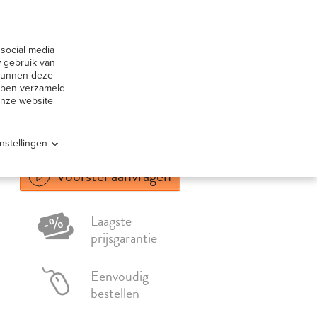
huur België
Contact
social media
Offerte aanvragen
ervice
 gebruik van
 kunnen deze
ebben verzameld
onze website
Instellingen
Voorstel aanvragen
Laagste
prijsgarantie
Eenvoudig
bestellen