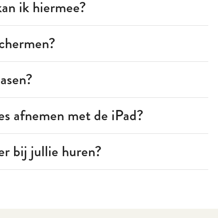
kan ik hiermee?
fschermen?
easen?
es afnemen met de iPad?
er bij jullie huren?