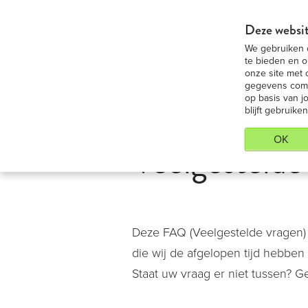
iPad 9,7 Medium huren - Voordeligste 
Deze websit
We gebruiken c
iP
te bieden en o
onze site met 
gegevens combi
op basis van j
blijft gebruiken
OK
Veelgestelde
Deze FAQ (Veelgestelde vragen)
die wij de afgelopen tijd hebben
Staat uw vraag er niet tussen?