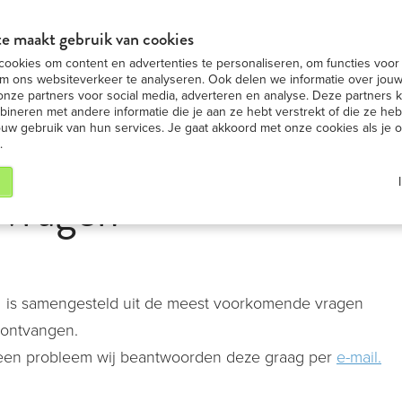
in BE
Nummer 1 in iPad ver
BEKIJK AANBIEDING
e maakt gebruik van cookies
ookies om content en advertenties te personaliseren, om functies voor 
ad huren
iPad modellen
iPad nieuws
Onze S
m ons websiteverkeer te analyseren. Ook delen we informatie over jouw
onze partners voor social media, adverteren en analyse. Deze partners
neren met andere informatie die je aan ze hebt verstrekt of die ze h
ouw gebruik van hun services. Je gaat akkoord met onze cookies als je 
.
 vragen
 is samengesteld uit de meest voorkomende vragen
 ontvangen.
 Geen probleem wij beantwoorden deze graag per
e-mail.