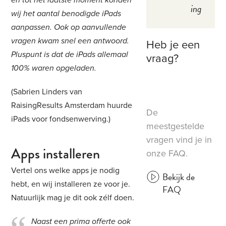
en tot het laatste moment konden
ing
wij het aantal benodigde iPads
aanpassen. Ook op aanvullende
vragen kwam snel een antwoord.
Heb je een
Pluspunt is dat de iPads allemaal
vraag?
100% waren opgeladen.
(Sabrien Linders van
RaisingResults Amsterdam huurde
De
iPads voor fondsenwerving.)
meestgestelde
vragen vind je in
Apps installeren
onze FAQ.
Vertel ons welke apps je nodig
Bekijk de
hebt, en wij installeren ze voor je.
FAQ
Natuurlijk mag je dit ook zélf doen.
Naast een prima offerte ook