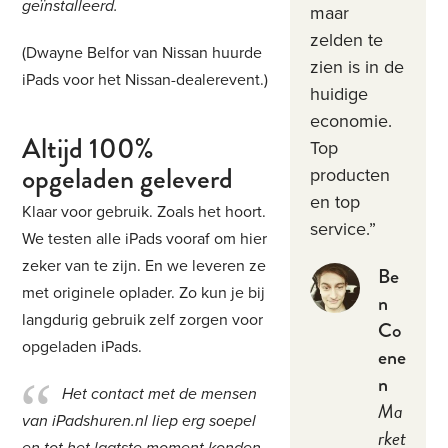
geïnstalleerd.
maar
zelden te
(Dwayne Belfor van Nissan huurde
zien is in de
iPads voor het Nissan-dealerevent.)
huidige
economie.
Altijd 100%
Top
opgeladen geleverd
producten
en top
Klaar voor gebruik. Zoals het hoort.
service.”
We testen alle iPads vooraf om hier
zeker van te zijn. En we leveren ze
Be
met originele oplader. Zo kun je bij
n
langdurig gebruik zelf zorgen voor
Co
opgeladen iPads.
ene
n
Het contact met de mensen
Ma
van iPadshuren.nl liep erg soepel
rket