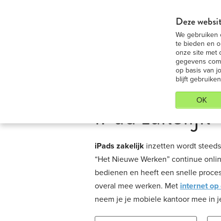
iPad 9,7 Medium huren - Voordeligste 
Deze websit
We gebruiken c
iP
te bieden en o
onze site met 
gegevens combi
op basis van j
blijft gebruiken
OK
iPad zakelijk
iPads zakelijk
inzetten wordt steeds
“Het Nieuwe Werken” continue online
bedienen en heeft een snelle proces
overal mee werken. Met
internet op
neem je je mobiele kantoor mee in j