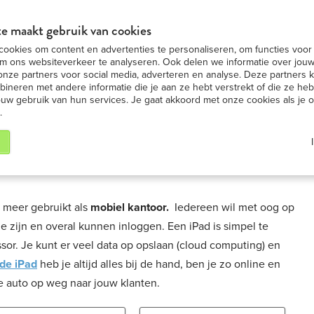
in BE
Nummer 1 in iPad ver
BEKIJK AANBIEDING
e maakt gebruik van cookies
ookies om content en advertenties te personaliseren, om functies voor 
ad huren
iPad modellen
iPad nieuws
Onze S
m ons websiteverkeer te analyseren. Ook delen we informatie over jouw
onze partners voor social media, adverteren en analyse. Deze partners
neren met andere informatie die je aan ze hebt verstrekt of die ze h
ouw gebruik van hun services. Je gaat akkoord met onze cookies als je 
.
 meer gebruikt als
mobiel kantoor.
Iedereen wil met oog op
 zijn en overal kunnen inloggen. Een iPad is simpel te
sor. Je kunt er veel data op opslaan (cloud computing) en
 de iPad
heb je altijd alles bij de hand, ben je zo online en
e auto op weg naar jouw klanten.