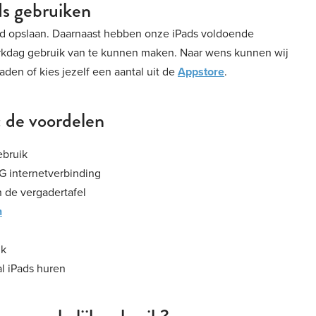
ds gebruiken
Pad opslaan. Daarnaast hebben onze iPads voldoende
erkdag gebruik van te kunnen maken. Naar wens kunnen wij
den of kies jezelf een aantal uit de
Appstore
.
: de voordelen
ebruik
4G internetverbinding
n de vergadertafel
n
ik
al iPads huren