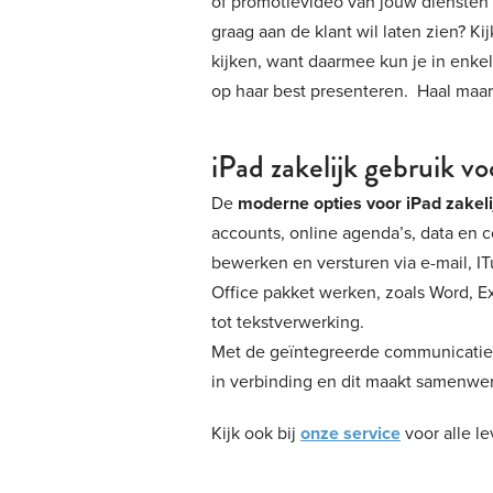
of promotievideo van jouw diensten 
graag aan de klant wil laten zien? Ki
kijken, want daarmee kun je in enke
op haar best presenteren. Haal maar
iPad zakelijk gebruik v
De
moderne opties voor iPad zakeli
accounts, online agenda’s, data en 
bewerken en versturen via e-mail, I
Office pakket werken, zoals Word, 
tot tekstverwerking.
Met de geïntegreerde communicatie v
in verbinding en dit maakt samenwer
Kijk ook bij
onze service
voor alle l