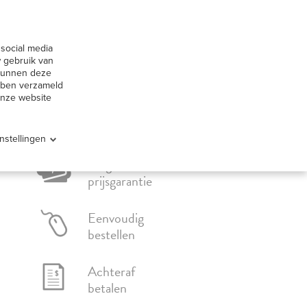
huur België
Contact
social media
Offerte aanvragen
ervice
 gebruik van
 kunnen deze
ebben verzameld
onze website
Instellingen
Laagste
prijsgarantie
Eenvoudig
bestellen
Achteraf
betalen