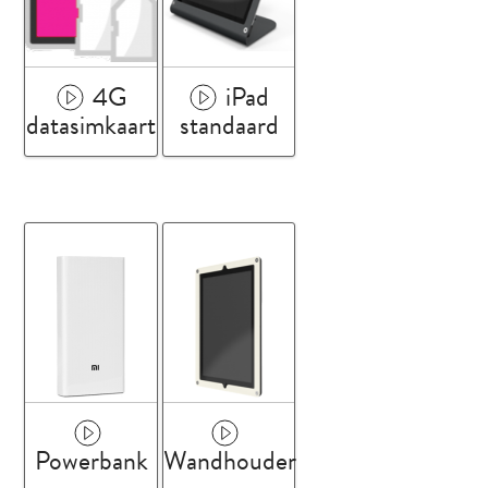
4G
iPad
datasimkaart
standaard
Powerbank
Wandhouder