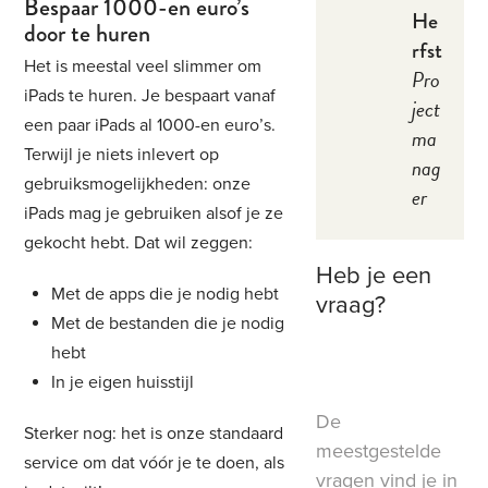
Bespaar 1000-en euro’s
He
door te huren
rfst
Het is meestal veel slimmer om
Pro
iPads te huren. Je bespaart vanaf
ject
een paar iPads al 1000-en euro’s.
ma
Terwijl je niets inlevert op
nag
gebruiksmogelijkheden: onze
er
iPads mag je gebruiken alsof je ze
gekocht hebt. Dat wil zeggen:
Heb je een
Met de apps die je nodig hebt
vraag?
Met de bestanden die je nodig
hebt
In je eigen huisstijl
De
Sterker nog: het is onze standaard
meestgestelde
service om dat vóór je te doen, als
vragen vind je in